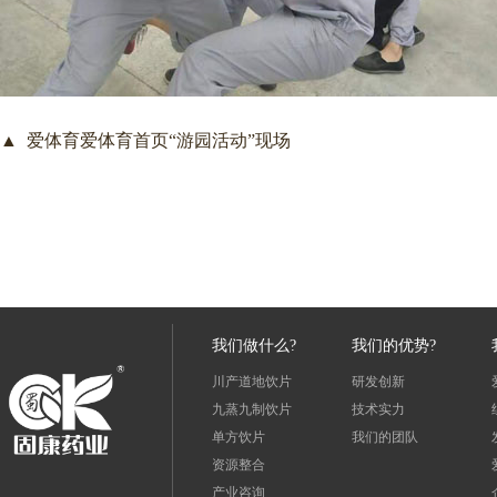
▲ 爱体育爱体育首页“游园活动”现场
我们做什么?
我们的优势?
川产道地饮片
研发创新
九蒸九制饮片
技术实力
单方饮片
我们的团队
资源整合
产业咨询