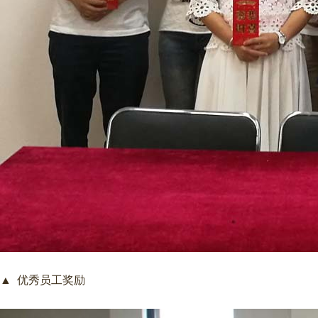
▲ 优秀员工奖励