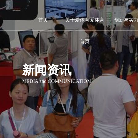
首页
关于爱体育爱体育
创新与实
首页
新闻资讯
MEDIA and COMMUNICATIOM