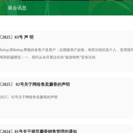
展会讯息
2025〕03号 声 明
sp;&nbsp;明&nbsp;尊敬的各客户及用户：近期接用户反映，有部分组织及个人，
明和防骗警告：一、我司从未开展过任何“旅游销售”宣传活动
2025〕 02号关于网络售卖麝香的声明
2025〕 02号关于网络售卖麝香的声明
〔2024〕01号关于规范麝香销售管理的通知