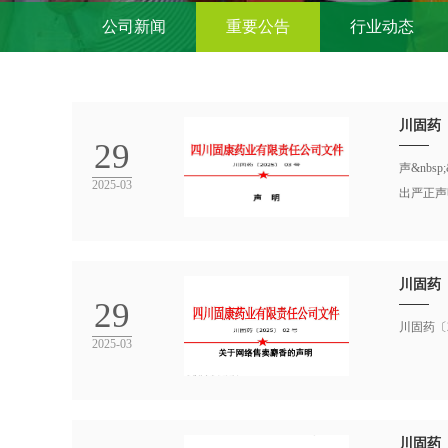
公司新闻
重要公告
行业动态
川固药〔
29
声&nb
2025-03
出严正声
川固药〔
29
川固药〔
2025-03
川固药