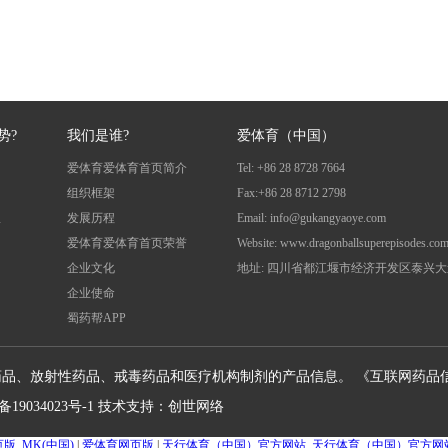
势?
我们是谁?
爱体育（中国）
爱体育爱体育首页简介
Tel: +86 28 8728 7664
组织框架
Fax:+86 28 8712 2798
队
发展历程
Email: info@gukangyaoye.com
爱体育爱体育首页荣誉
Website: www.dragonballsuperepisodes.co
企业文化
地址: 四川省都江堰市经济开发区泰兴大
企业使命
蜀药帮APP
射性药品、戒毒药品和医疗机构制剂的产品信息。 《互联网药品信息服务资格证》
备19034023号-1
技术支持：
创世网络
版_MK(中国)
|
爱体育网页版
|
天行体育（中国）官方网站_天行体育（中国）官方网