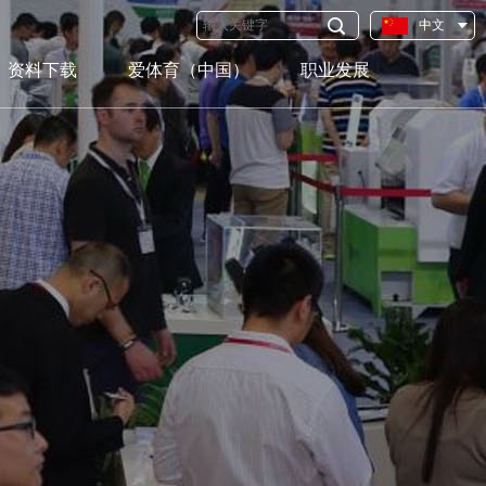
中文
资料下载
爱体育（中国）
职业发展