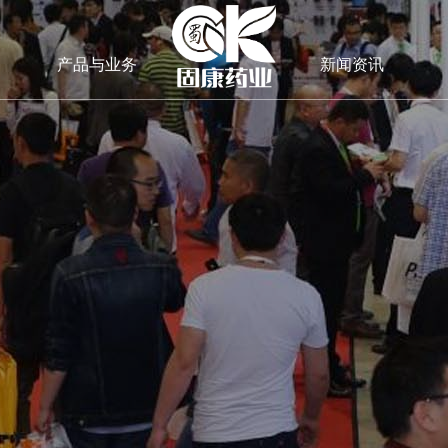
力
产品与业务
新闻资讯